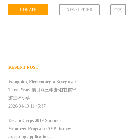
DONATE
NEWSLETTER
中文
RESENT POST
Wangping Elementary, a Story over
Three Years 项目点三年变化|甘肃平
凉王坪小学
2020-04-19 11:45:37
Dream Corps 2019 Summer
Volunteer Program (SVP) is now
accepting applications.